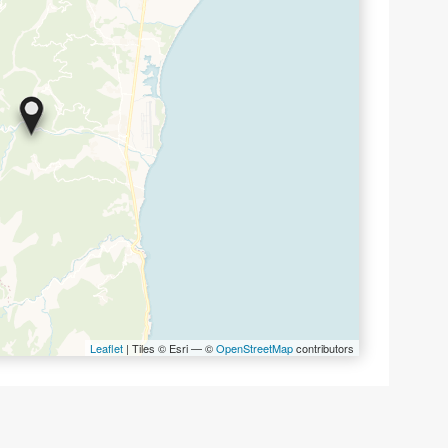
Leaflet
| Tiles © Esri — ©
OpenStreetMap
contributors