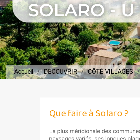
SOLARO - U
Accueil
DÉCOUVRIR
CÔTÉ VILLAGES
Que faire à Solaro ?
La plus méridionale des communes
paysages variés, ses longues plage