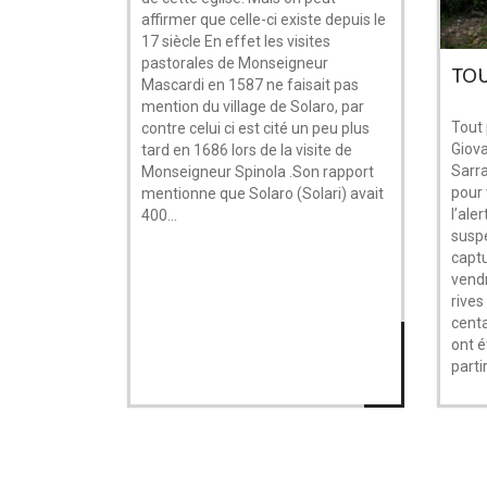
affirmer que celle-ci existe depuis le
17 siècle En effet les visites
pastorales de Monseigneur
TOU
Mascardi en 1587 ne faisait pas
mention du village de Solaro, par
Tout 
contre celui ci est cité un peu plus
Giova
tard en 1686 lors de la visite de
Sarra
Monseigneur Spinola .Son rapport
pour
mentionne que Solaro (Solari) avait
l’ale
400...
suspe
captu
vend
rives
centa
ont é
partir