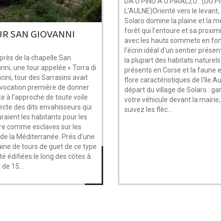
DA U PINU A U PIRALZU : (DU P
L’AULNE)Orienté vers le levant,
Solaro domine la plaine et la me
R SAN GIOVANNI
forêt qui l’entoure et sa proxim
avec les hauts sommets en fo
l'écrin idéal d'un sentier prése
près de la chapelle San
la plupart des habitats naturels
nni, une tour appelée « Torra di
présents en Corse et la faune e
cini, tour des Sarrasins avait
flore caractéristiques de l'île.A
 vocation première de donner
départ du village de Solaro : ga
rte à l’approche de toute voile
votre véhicule devant la mairie,
cte des dits envahisseurs qui
suivez les flèc...
raient les habitants pour les
re comme esclaves sur les
 de la Méditerranée. Prés d’une
ine de tours de guet de ce type
té édifiées le long des côtes à
 de 15...