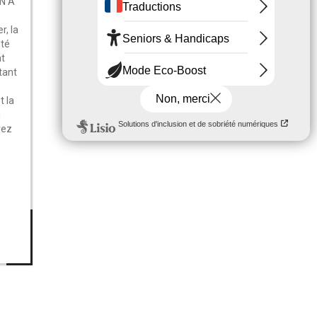
IN A
r, la
ité
nt
ntant
t la
u
rez