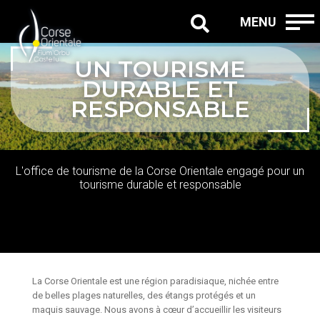
MENU
UN TOURISME
DURABLE ET
RESPONSABLE
L'office de tourisme de la Corse Orientale engagé pour un
tourisme durable et responsable
La Corse Orientale est une région paradisiaque, nichée entre
de belles plages naturelles, des étangs protégés et un
maquis sauvage. Nous avons à cœur d’accueillir les visiteurs