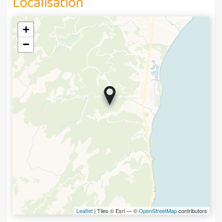
Localisation
+
−
Leaflet
| Tiles © Esri — ©
OpenStreetMap
contributors