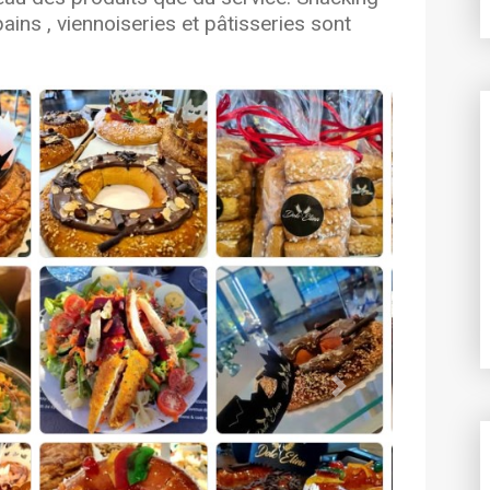
ains , viennoiseries et pâtisseries sont
Next