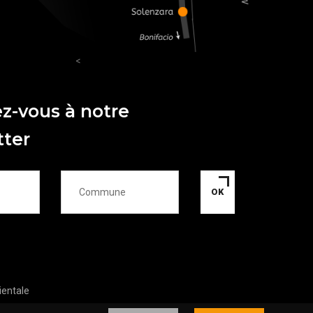
<
ez-vous à notre
tter
OK
ientale