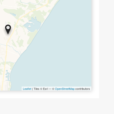
Leaflet
| Tiles © Esri — ©
OpenStreetMap
contributors