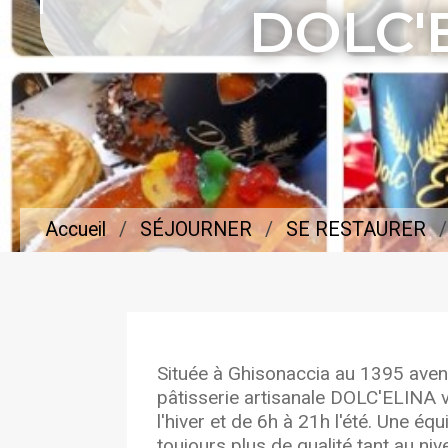
DOLC'
Accueil
SÉJOURNER
SE RESTAURER
Située à Ghisonaccia au 1395 aven
pâtisserie artisanale DOLC'ELINA v
l'hiver et de 6h à 21h l'été. Une é
toujours plus de qualité tant au ni