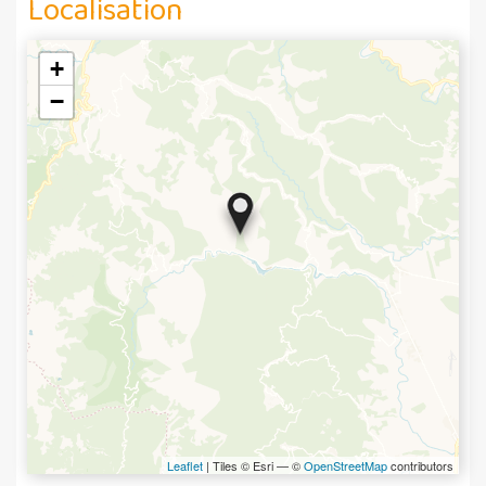
Localisation
+
−
Leaflet
| Tiles © Esri — ©
OpenStreetMap
contributors