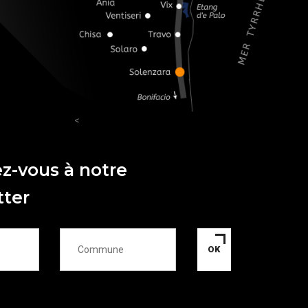
<
ez-vous à notre
tter
OK