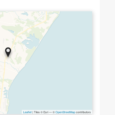
Leaflet
| Tiles © Esri — ©
OpenStreetMap
contributors