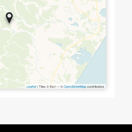
Leaflet
| Tiles © Esri — ©
OpenStreetMap
contributors