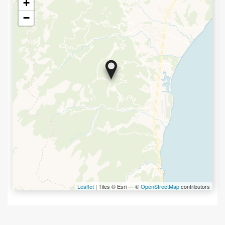
+
−
Leaflet
| Tiles © Esri — ©
OpenStreetMap
contributors