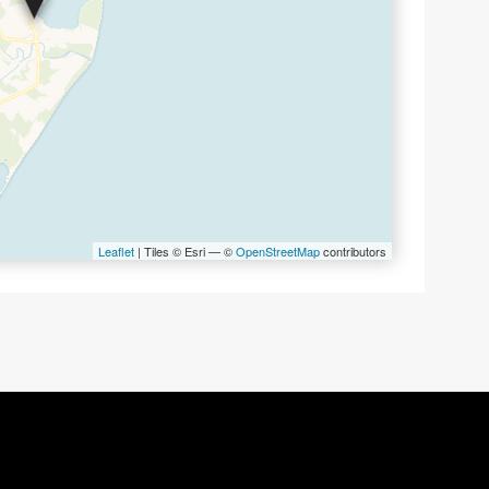
Leaflet
| Tiles © Esri — ©
OpenStreetMap
contributors