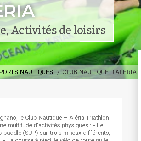
ERIA
, Activités de loisirs
PORTS NAUTIQUES
CLUB NAUTIQUE D'ALERIA
gnano, le Club Nautique – Aléria Triathlon
ne multitude d’activités physiques : - Le
p paddle (SUP) sur trois milieux différents,
. - La course à pied, le vélo de route ou le